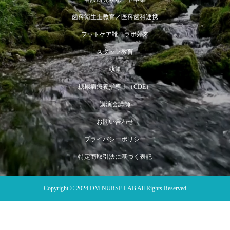
歯科衛生士教育／医科歯科連携
フットケア靴コラボ外来
スタッフ教育
執筆
糖尿病療養指導士（CDE）
講演会講師
お問い合わせ
プライバシーポリシー
特定商取引法に基づく表記
Copyright © 2024 DM NURSE LAB All Rights Reserved